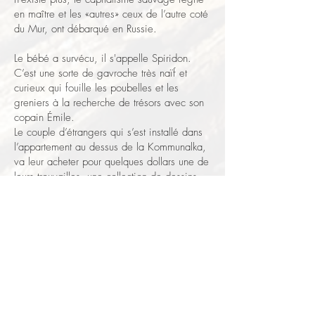
en maître et les «autres» ceux de l’autre coté
du Mur, ont débarqué en Russie.
Le bébé a survécu, il s'appelle Spiridon.
C’est une sorte de gavroche très naïf et
curieux qui fouille les poubelles et les
greniers à la recherche de trésors avec son
copain Émile.
Le couple d’étrangers qui s’est installé dans
l’appartement au dessus de la Kommunalka,
va leur acheter pour quelques dollars une de
leurs trouvailles, une collection de dessins
qui va changer leur destin.
Tandis que les membres de la Komunalka se
déchirent pour privatiser leur appartement, il
devient clair que ces «griboullis » comme les
appelle Spiridon valent une fortune, le petit
milieu moscovite festif et cosmopolite où
tous se connaissent va se les
disputer avec avidité.